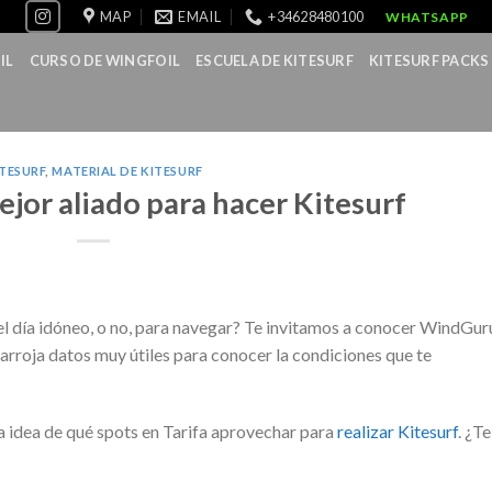
MAP
EMAIL
+34628480100
WHATSAPP
IL
CURSO DE WINGFOIL
ESCUELA DE KITESURF
KITESURF PACKS
TESURF
,
MATERIAL DE KITESURF
jor aliado para hacer Kitesurf
el día idóneo, o no, para navegar? Te invitamos a conocer WindGur
 arroja datos muy útiles para conocer la condiciones que te
a idea de qué spots en Tarifa aprovechar para
realizar Kitesurf
. ¿Te