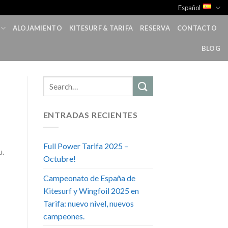
Español
ALOJAMIENTO
KITESURF & TARIFA
RESERVA
CONTACTO
BLOG
ENTRADAS RECIENTES
Full Power Tarifa 2025 –
u.
Octubre!
Campeonato de España de
Kitesurf y Wingfoil 2025 en
Tarifa: nuevo nivel, nuevos
campeones.