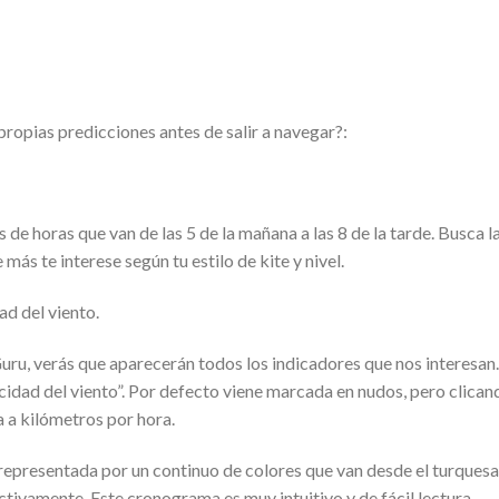
ropias predicciones antes de salir a navegar?:
de horas que van de las 5 de la mañana a las 8 de la tarde. Busca l
más te interese según tu estilo de kite y nivel.
d del viento.
ndGuru, verás que aparecerán todos los indicadores que nos interesan
ocidad del viento”. Por defecto viene marcada en nudos, pero clican
 a kilómetros por hora.
representada por un continuo de colores que van desde el turquesa
ctivamente. Este cronograma es muy intuitivo y de fácil lectura.