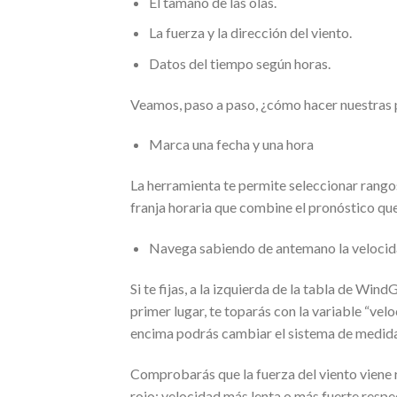
El tamaño de las olas.
La fuerza y la dirección del viento.
Datos del tiempo según horas.
Veamos, paso a paso, ¿cómo hacer nuestras p
Marca una fecha y una hora
La herramienta te permite seleccionar rangos 
franja horaria que combine el pronóstico que 
Navega sabiendo de antemano la velocida
Si te fijas, a la izquierda de la tabla de Wi
primer lugar, te toparás con la variable “vel
encima podrás cambiar el sistema de medida
Comprobarás que la fuerza del viento viene 
rojo: velocidad más lenta o más fuerte respe