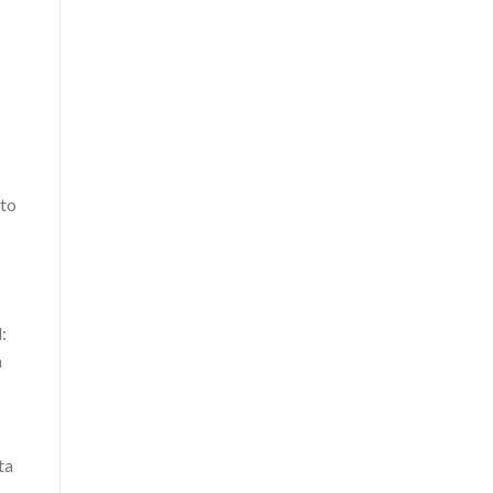
ato
:
a
ta