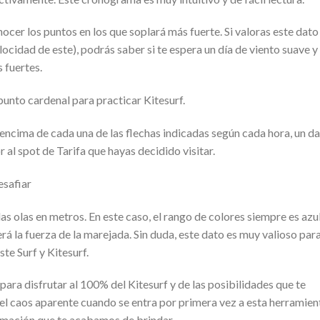
onocer los puntos en los que soplará más fuerte. Si valoras este dato
locidad de este), podrás saber si te espera un día de viento suave y
 fuertes.
unto cardenal para practicar Kitesurf.
n encima de cada una de las flechas indicadas según cada hora, un d
r al spot de Tarifa que hayas decidido visitar.
esafiar
las olas en metros. En este caso, el rango de colores siempre es azul
á la fuerza de la marejada. Sin duda, este dato es muy valioso par
te Surf y Kitesurf.
ra disfrutar al 100% del Kitesurf y de las posibilidades que te
 el caos aparente cuando se entra por primera vez a esta herramien
formación que te acabamos de brindar.