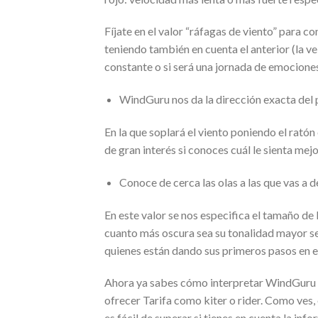
Fíjate en el valor “ráfagas de viento” para c
teniendo también en cuenta el anterior (la ve
constante o si será una jornada de emociones
WindGuru nos da la dirección exacta del p
En la que soplará el viento poniendo el rató
de gran interés si conoces cuál le sienta mejo
Conoce de cerca las olas a las que vas a d
En este valor se nos especifica el tamaño de 
cuanto más oscura sea su tonalidad mayor ser
quienes están dando sus primeros pasos en es
Ahora ya sabes cómo interpretar WindGuru pa
ofrecer Tarifa como kiter o rider. Como ves,
es fácil de superar si tienes en cuenta la in