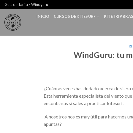
Skip
Guia de Tarifa – Windguru
to
INICIO
CURSOS DE KITESURF
KITETRIP BRAS
content
KI
WindGuru: tu me
¿Cuántas veces has dudado acerca de si era 
Esta herramienta especialista del viento que
encontrarás si sales a practicar kitesurf.
A nosotros nos es muy útil para hacernos un
apuntas?