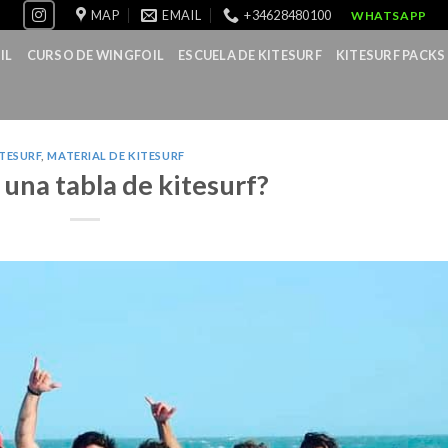
MAP
EMAIL
+34628480100
WHATSAPP
IL
CURSO DE WINGFOIL
ESCUELA DE KITESURF
KITESURF PACKS
TESURF
,
MATERIAL DE KITESURF
una tabla de kitesurf?