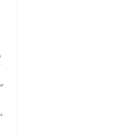
n
s
ar
ra