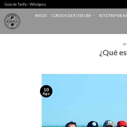
Skip
Guia de Tarifa – Windguru
to
INICIO
CURSOS DE KITESURF
KITETRIP BRAS
content
KI
¿Qué es 
10
Ago