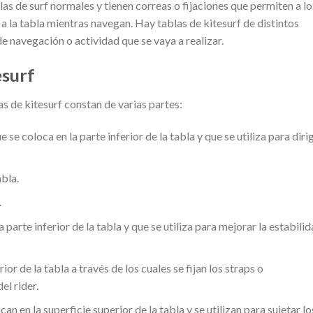
las de surf normales y tienen correas o fijaciones que permiten a lo
 a la tabla mientras navegan. Hay tablas de kitesurf de distintos
e navegación o actividad que se vaya a realizar.
esurf
 de kitesurf constan de varias partes:
 se coloca en la parte inferior de la tabla y que se utiliza para dirig
abla.
.
 parte inferior de la tabla y que se utiliza para mejorar la estabili
ior de la tabla a través de los cuales se fijan los straps o
el rider.
an en la superficie superior de la tabla y se utilizan para sujetar lo