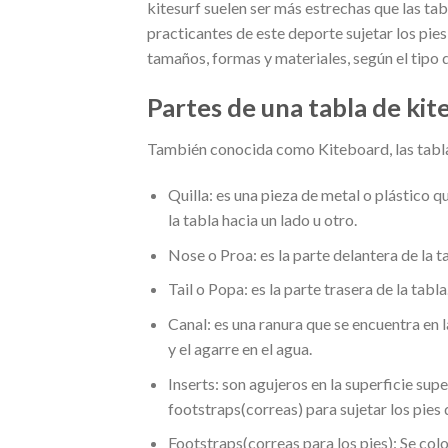
kitesurf suelen ser más estrechas que las tab
practicantes de este deporte sujetar los pies
tamaños, formas y materiales, según el tipo d
Partes de una tabla de kit
También conocida como Kiteboard, las tablas
Quilla: es una pieza de metal o plástico que
la tabla hacia un lado u otro.
Nose o Proa: es la parte delantera de la t
Tail o Popa: es la parte trasera de la tabla
Canal: es una ranura que se encuentra en la
y el agarre en el agua.
Inserts: son agujeros en la superficie super
footstraps(correas) para sujetar los pies d
Footstraps(correas para los pies): Se coloc