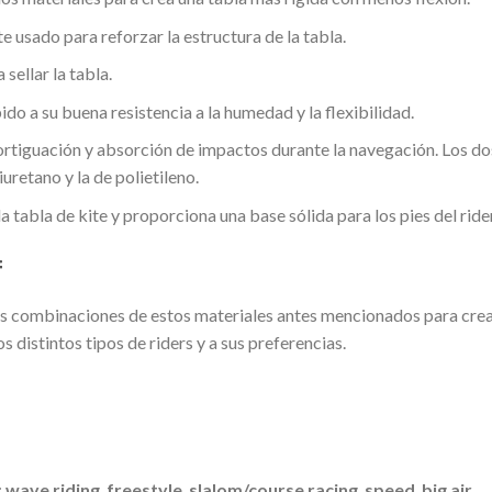
te usado para reforzar la estructura de la tabla.
sellar la tabla.
do a su buena resistencia a la humedad y la flexibilidad.
rtiguación y absorción de impactos durante la navegación. Los do
uretano y la de polietileno.
a tabla de kite y proporciona una base sólida para los pies del rider
f
ntas combinaciones de estos materiales antes mencionados para cre
s distintos tipos de riders y a sus preferencias.
:
wave riding
,
freestyle
,
slalom/course racing
,
speed
,
big air
,