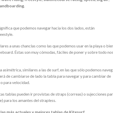
 landboarding
.
 significa que podemos navegar hacia los dos lados, están
eestyle.
ilares a unas chanclas como las que podemos usar en la playa o bie
akeboard. Éstas son muy cómodas, fáciles de poner y sobre todo no
a asimétrica, similares a las de surf, en las que sólo podemos naveg
eberá de cambiarse de lado la tabla para navegar y para cambiar de
 o para velocidad.
tas tablas pueden ir provistas de straps (correas) o sujecciones pa
e) para los amantes del strapless.
as más actuales y mejores tablas de Kitesurf