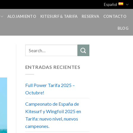
Español
ALOJAMIENTO
KITESURF & TARIFA
RESERVA
CONTACTO
BLOG
ENTRADAS RECIENTES
Full Power Tarifa 2025 –
Octubre!
Campeonato de España de
Kitesurf y Wingfoil 2025 en
Tarifa: nuevo nivel, nuevos
campeones.