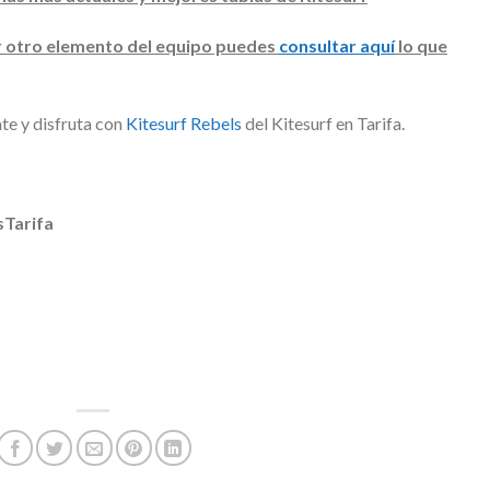
r otro elemento del equipo puedes
consultar aquí
lo que
te y disfruta con
Kitesurf Rebels
del Kitesurf en Tarifa.
sTarifa