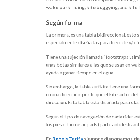
wake park riding
,
kite buggying
, and
kite
Según forma
La primera, es una tabla bidireccional, esto
especialmente diseñadas para freeride y/o fr
Tiene una sujeción llamada “footstraps”, sim
unas botas similares a las que se usan en w
ayuda a ganar tiempo en el agua.
Sin embargo, la tabla surfkite tiene una form
en una dirección, por lo que el kitesurfer d
dirección. Esta tabla está diseñada para olas
Según el tipo de navegación de cada rider es
los pies o bien usar pads (parte antideslizant
En
Rebels Tarifa
siempre disponemos de l