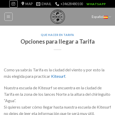
Skip
MAP
EMAIL
+34628480100
WHATSAPP
to
content
Español
QUE HACER EN TARIFA
Opciones para llegar a Tarifa
Como ya sabrás Tarifa es la ciudad del viento y por esto la
más elegida para practicar
Kitesurf
.
Nuestra escuela de Kitesurf se encuentra en la ciudad de
Tarifa en la zona de los lances Norte a la altura del chiringuito
“Agua”.
Si quieres saber cómo llegar hasta nuestra escuela de Kitesurf
no dejes de leer eta información que te será muy útil.