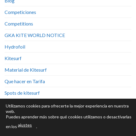
Blog
Competiciones
Competitions
GKA KITE WORLD NOTICE
Hydrofoil
Kitesurf
Material de Kitesurf
Que hacer en Tarifa
Spots de kitesurf
Tarifa competitions
Utilizamos cookies para ofrecerte la mejor experiencia en nuestra
web.
Tipos de Cursos
Puedes aprender más sobre qué cookies utilizamos o desactivarlas
ajustes
en los
.
1