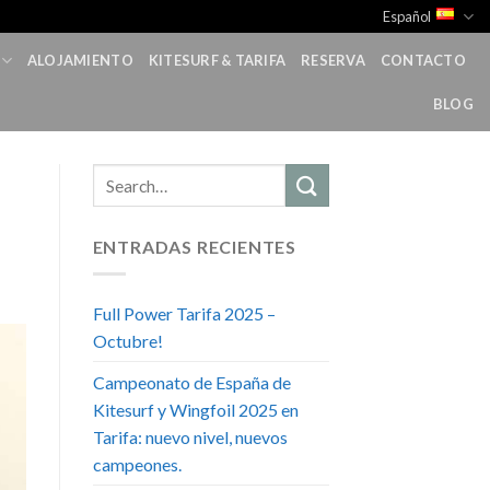
Español
ALOJAMIENTO
KITESURF & TARIFA
RESERVA
CONTACTO
BLOG
ENTRADAS RECIENTES
Full Power Tarifa 2025 –
Octubre!
Campeonato de España de
Kitesurf y Wingfoil 2025 en
Tarifa: nuevo nivel, nuevos
campeones.