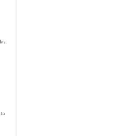
las
nto