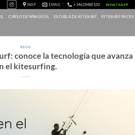
MAP
EMAIL
+34628480100
WHATSAPP
IL
CURSO DE WINGFOIL
ESCUELA DE KITESURF
KITESURF PACKS
BLOG
urf: conoce la tecnología que avanza
n el kitesurfing.