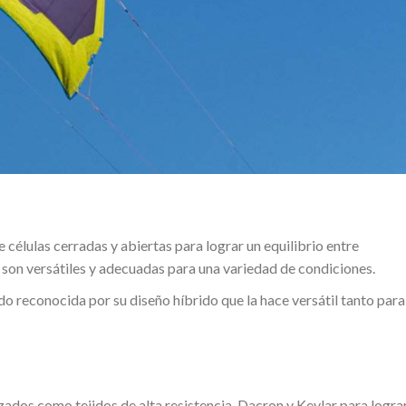
élulas cerradas y abiertas para lograr un equilibrio entre
 son versátiles y adecuadas para una variedad de condiciones.
o reconocida por su diseño híbrido que la hace versátil tanto para
dos como tejidos de alta resistencia, Dacron y Kevlar para logra