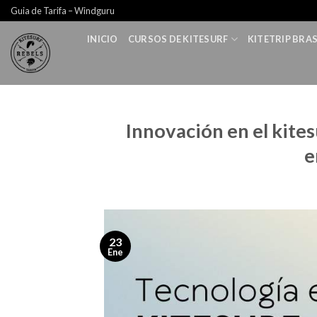
Skip
Guia de Tarifa – Windguru
to
INICIO
CURSOS DE KITESURF
KITETRIP BRAS
content
Innovación en el kites
e
23
Ene